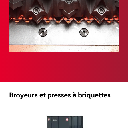
Tronçonneuses double-tête
Machines CNC pour le travail des profilés
Lignes de débit et usinage CNC
Scies à ruban
Scies circulaires aluminium
Scies circulaires acier
Abouteuses
Copieuses
Sertisseuses
Manipulation, transport, stockage
Broyeurs et presses à briquettes