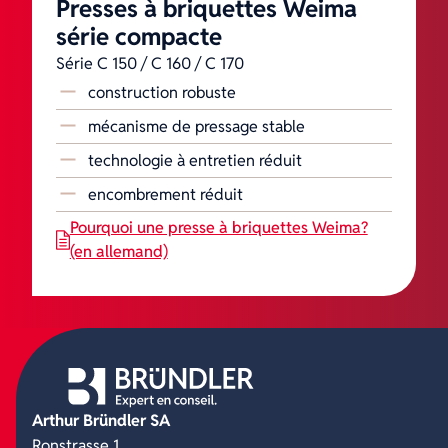
Presses à briquettes Weima
série compacte
Série C 150 / C 160 / C 170
construction robuste
mécanisme de pressage stable
technologie à entretien réduit
encombrement réduit
Pourquoi une presse à briquettes Weima?
(en allemand)
Arthur Bründler SA
Ronstrasse 1