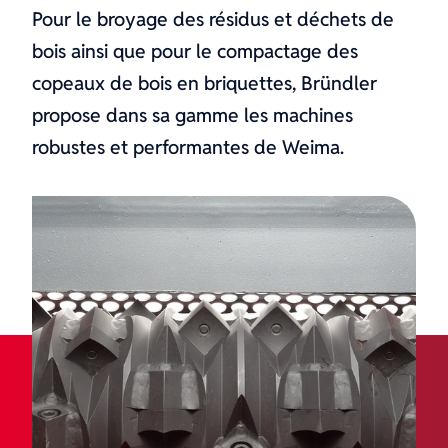
Presses à cadres et à placage
Pour le broyage des résidus et déchets de
Technique d'aspiration
bois ainsi que pour le compactage des
Broyeurs et presses à briquettes
copeaux de bois en briquettes, Bründler
Équipe
Manipulation, transport, stockage
propose dans sa gamme les machines
Occasions
robustes et performantes de Weima.
Technique de fixation
Gamme de produits
Boutique en ligne
Machines d'usinage des métaux