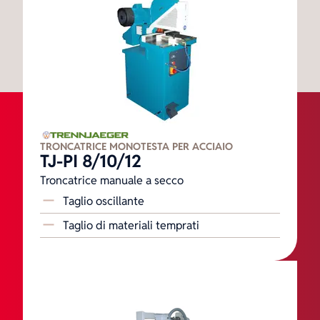
Bordatrici
Movimentazione, trasporto, stoccaggio
Storia
Presse per telai e superfici
Tecnologia di aspirazione
Trituratori e presse bricchettatrici
Team
Movimentazione, trasporto, stoccaggio
Macchine usate
TRONCATRICE MONOTESTA PER ACCIAIO
TJ-PI 8/10/12
Troncatrice manuale a secco
Taglio oscillante
Tecnica di fissaggio
Gamma di prodotti
Taglio di materiali temprati
Negozio online