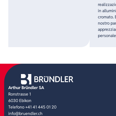
realizzazi
in allumin
cromato. B
nostro pa
apprezzia
personale 
Arthur Bründler SA
Ronstrasse 1
6030 Ebikon
Telefono +41 41 445 01 20
info@bruendler.ch