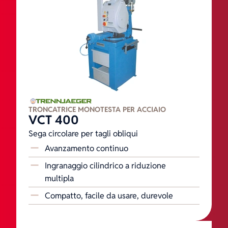
Macchine per la lavorazione dei
metalli
Troncatrici due teste
Macchine CNC per la lavorazione di profili
Linee di lavorazione e taglio CNC
Segatrici a nastro
Troncatrice monotesta per alluminio
TRONCATRICE MONOTESTA PER ACCIAIO
Troncatrice monotesta per acciaio
VCT 400
Intestatrici
Sega circolare per tagli obliqui
Pantografi
Avanzamento continuo
Cianfrinatrici
Ingranaggio cilindrico a riduzione
Movimentazione, trasporto, stoccaggio
multipla
Compatto, facile da usare, durevole