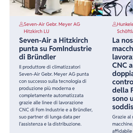
Seven-Air Gebr. Meyer AG
Hunkel
Hitzkirch LU
Schöft
Seven-Air a Hitzkirch
La nos
punta su FomIndustrie
macchi
di Bründler
lavora
CNC a 
Il produttore di climatizzatori
doppia
Seven-Air Gebr. Meyer AG punta
contro
con successo sulla tecnologia di
produzione più moderna e
della 
completamente automatizzata
sono 
grazie alle linee di lavorazione
soddis
CNC di Fom Industrie e a Bründler,
suo partner di lunga data per
Grazie al
l'assistenza e la distribuzione.
macchine
affidabile